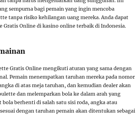
an tanpa harus mengeluarkan uang sungguhan. Ini
yang sempurna bagi pemain yang ingin mencoba
tte tanpa risiko kehilangan uang mereka. Anda dapat
 Gratis Online di kasino online terbaik di Indonesia.
rmainan
tte Gratis Online mengikuti aturan yang sama dengan
ional. Pemain menempatkan taruhan mereka pada nomor
angka di atas meja taruhan, dan kemudian dealer akan
ulette dan melemparkan bola ke dalam arah yang
 bola berhenti di salah satu sisi roda, angka atau
sesuai dengan taruhan pemain akan ditentukan sebagai