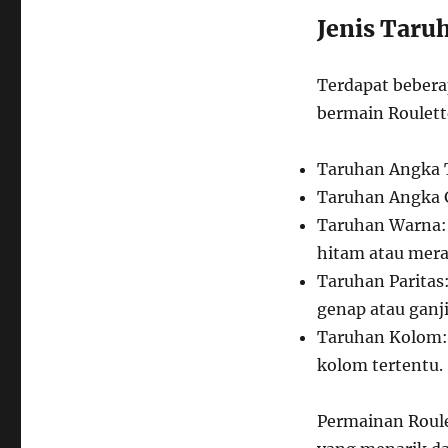
Jenis Taru
Terdapat bebera
bermain Roulett
Taruhan Angka T
Taruhan Angka G
Taruhan Warna: 
hitam atau mera
Taruhan Paritas
genap atau ganji
Taruhan Kolom:
kolom tertentu.
Permainan Roule