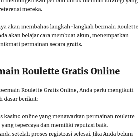
an memungkinkan pemain untuk memilih strategi yang
referensi mereka.
tnya akan membahas langkah-langkah bermain Roulette
Anda akan belajar cara membuat akun, menempatkan
nikmati permainan secara gratis.
main Roulette Gratis Online
ermain Roulette Gratis Online, Anda perlu mengikuti
 dasar berikut:
itus kasino online yang menawarkan permainan roulette
us yang tepercaya dan memiliki reputasi baik.
da setelah proses registrasi selesai. Jika Anda belum