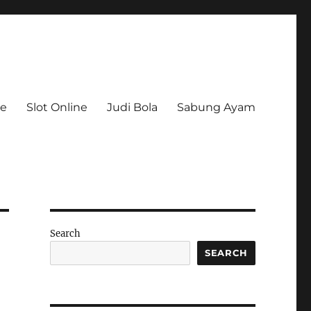
te
Slot Online
Judi Bola
Sabung Ayam
Search
SEARCH