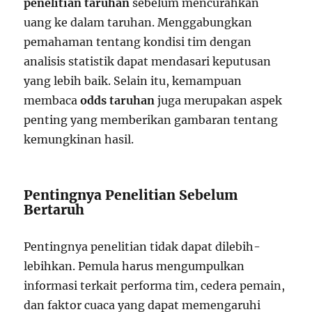
penelitian taruhan
sebelum mencurahkan
uang ke dalam taruhan. Menggabungkan
pemahaman tentang kondisi tim dengan
analisis statistik dapat mendasari keputusan
yang lebih baik. Selain itu, kemampuan
membaca
odds taruhan
juga merupakan aspek
penting yang memberikan gambaran tentang
kemungkinan hasil.
Pentingnya Penelitian Sebelum
Bertaruh
Pentingnya penelitian tidak dapat dilebih-
lebihkan. Pemula harus mengumpulkan
informasi terkait performa tim, cedera pemain,
dan faktor cuaca yang dapat memengaruhi