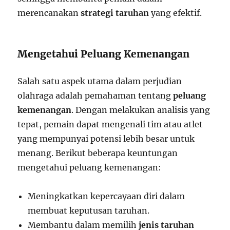
merencanakan
strategi taruhan
yang efektif.
Mengetahui Peluang Kemenangan
Salah satu aspek utama dalam perjudian
olahraga adalah pemahaman tentang
peluang
kemenangan
. Dengan melakukan analisis yang
tepat, pemain dapat mengenali tim atau atlet
yang mempunyai potensi lebih besar untuk
menang. Berikut beberapa keuntungan
mengetahui peluang kemenangan:
Meningkatkan kepercayaan diri dalam
membuat keputusan taruhan.
Membantu dalam memilih
jenis taruhan