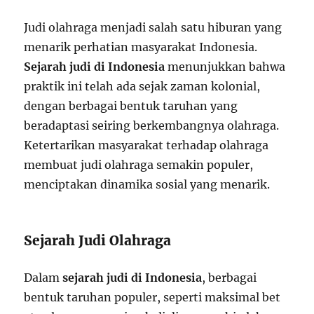
Judi olahraga menjadi salah satu hiburan yang
menarik perhatian masyarakat Indonesia.
Sejarah judi di Indonesia
menunjukkan bahwa
praktik ini telah ada sejak zaman kolonial,
dengan berbagai bentuk taruhan yang
beradaptasi seiring berkembangnya olahraga.
Ketertarikan masyarakat terhadap olahraga
membuat judi olahraga semakin populer,
menciptakan dinamika sosial yang menarik.
Sejarah Judi Olahraga
Dalam
sejarah judi di Indonesia
, berbagai
bentuk taruhan populer, seperti maksimal bet