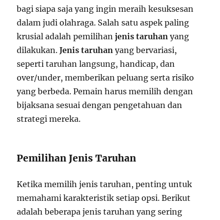
bagi siapa saja yang ingin meraih kesuksesan
dalam judi olahraga. Salah satu aspek paling
krusial adalah pemilihan
jenis taruhan
yang
dilakukan.
Jenis taruhan
yang bervariasi,
seperti taruhan langsung, handicap, dan
over/under, memberikan peluang serta risiko
yang berbeda. Pemain harus memilih dengan
bijaksana sesuai dengan pengetahuan dan
strategi mereka.
Pemilihan Jenis Taruhan
Ketika memilih jenis taruhan, penting untuk
memahami karakteristik setiap opsi. Berikut
adalah beberapa jenis taruhan yang sering