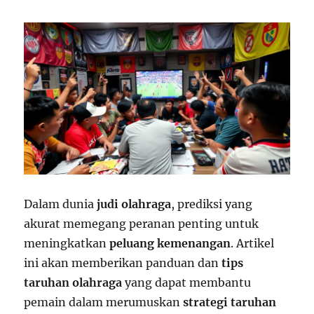
Dalam dunia
judi olahraga
, prediksi yang
akurat memegang peranan penting untuk
meningkatkan
peluang kemenangan
. Artikel
ini akan memberikan panduan dan
tips
taruhan olahraga
yang dapat membantu
pemain dalam merumuskan
strategi taruhan