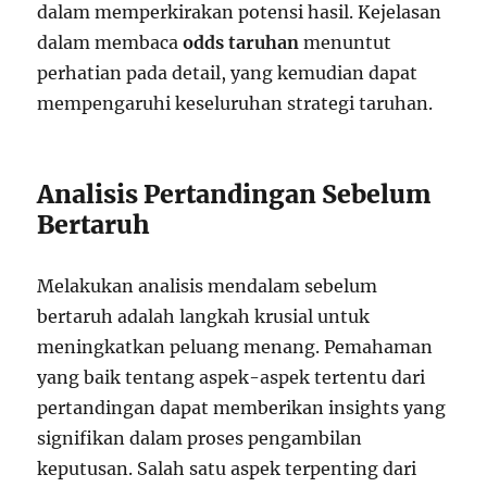
dalam memperkirakan potensi hasil. Kejelasan
dalam membaca
odds taruhan
menuntut
perhatian pada detail, yang kemudian dapat
mempengaruhi keseluruhan strategi taruhan.
Analisis Pertandingan Sebelum
Bertaruh
Melakukan analisis mendalam sebelum
bertaruh adalah langkah krusial untuk
meningkatkan peluang menang. Pemahaman
yang baik tentang aspek-aspek tertentu dari
pertandingan dapat memberikan insights yang
signifikan dalam proses pengambilan
keputusan. Salah satu aspek terpenting dari