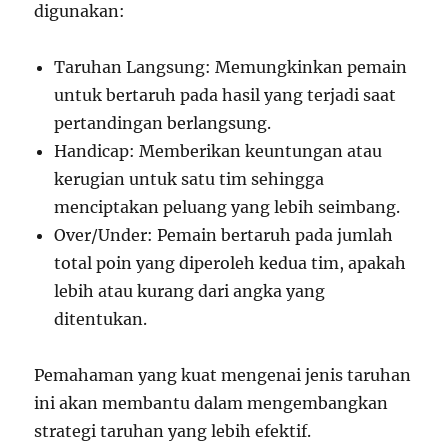
digunakan:
Taruhan Langsung: Memungkinkan pemain
untuk bertaruh pada hasil yang terjadi saat
pertandingan berlangsung.
Handicap: Memberikan keuntungan atau
kerugian untuk satu tim sehingga
menciptakan peluang yang lebih seimbang.
Over/Under: Pemain bertaruh pada jumlah
total poin yang diperoleh kedua tim, apakah
lebih atau kurang dari angka yang
ditentukan.
Pemahaman yang kuat mengenai jenis taruhan
ini akan membantu dalam mengembangkan
strategi taruhan yang lebih efektif.