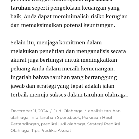
taruhan
seperti pengelolaan keuangan yang
baik, Anda dapat meminimalisir risiko kerugian
dan memaksimalkan potensi keuntungan.
Selain itu, menjaga komitmen dalam
melakukan penelitian dan menganalisis secara
akurat juga berfungsi untuk meningkatkan
peluang Anda dalam meraih kemenangan.
Ingatlah bahwa taruhan yang bertanggung
jawab dan strategi yang tepat adalah jalan
terbaik menuju sukses dalam taruhan olahraga.
Posted
Categories
Tags
December 11, 2024
Judi Olahraga
analisis taruhan
on
olahraga
,
Info Taruhan Sportsbook
,
Prakiraan Hasil
Pertandingan
,
prediksi judi olahraga
,
Strategi Prediksi
Olahraga
,
Tips Prediksi Akurat