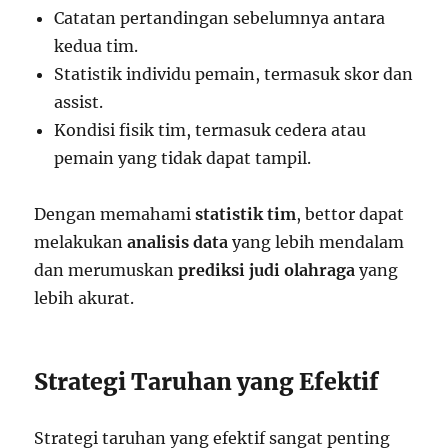
Catatan pertandingan sebelumnya antara
kedua tim.
Statistik individu pemain, termasuk skor dan
assist.
Kondisi fisik tim, termasuk cedera atau
pemain yang tidak dapat tampil.
Dengan memahami
statistik tim
, bettor dapat
melakukan
analisis data
yang lebih mendalam
dan merumuskan
prediksi judi olahraga
yang
lebih akurat.
Strategi Taruhan yang Efektif
Strategi taruhan yang efektif sangat penting