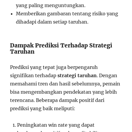
yang paling menguntungkan.
Memberikan gambaran tentang risiko yang
dihadapi dalam setiap taruhan.
Dampak Prediksi Terhadap Strategi
Taruhan
Prediksi yang tepat juga berpengaruh
signifikan terhadap
strategi taruhan
. Dengan
memahami tren dan hasil sebelumnya, pemain
bisa mengembangkan pendekatan yang lebih
terencana. Beberapa dampak positif dari
prediksi yang baik meliputi:
Peningkatan win rate yang dapat