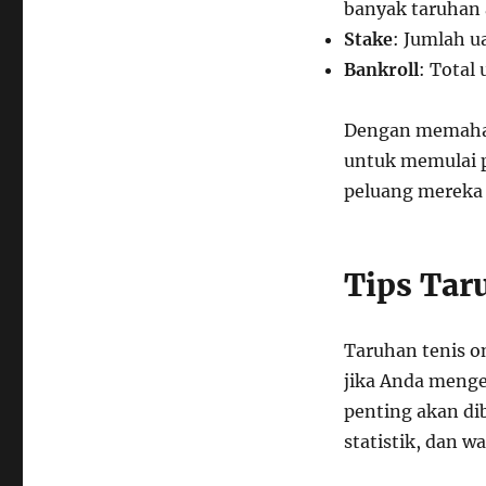
banyak taruhan 
Stake
: Jumlah u
Bankroll
: Total
Dengan memahami
untuk memulai p
peluang mereka 
Tips Tar
Taruhan tenis 
jika Anda menget
penting akan di
statistik, dan w