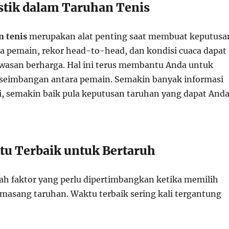
istik dalam Taruhan Tenis
n tenis
merupakan alat penting saat membuat keputusa
a pemain, rekor head-to-head, dan kondisi cuaca dapat
asan berharga. Hal ini terus membantu Anda untuk
seimbangan antara pemain. Semakin banyak informasi
i, semakin baik pula keputusan taruhan yang dapat And
u Terbaik untuk Bertaruh
ah faktor yang perlu dipertimbangkan ketika memilih
asang taruhan. Waktu terbaik sering kali tergantung