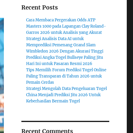
Recent Posts
Cara Membaca Pergerakan Odds ATP
Masters 1000 pada Lapangan Clay Roland-
Garros 2026 untuk Analisis yang Akurat
Strategi Analisis Data AI untuk
Memprediksi Pemenang Grand Slam
Wimbledon 2026 Dengan Akurasi Tinggi
Prediksi Angka Togel Bullseye Paling Jitu
Hari Ini untuk Pasaran Resmi 2026
Tips Memilih Forum Prediksi Togel Online
Paling Transparan di Tahun 2026 untuk
Pemain Cerdas
Strategi Mengolah Data Pengeluaran Togel
China Menjadi Prediksi Jitu 2026 Untuk
Keberhasilan Bermain Togel
Recent Comments