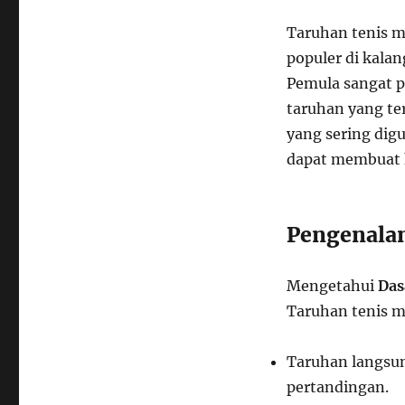
Taruhan tenis m
populer di kala
Pemula sangat p
taruhan yang te
yang sering dig
dapat membuat k
Pengenalan
Mengetahui
Das
Taruhan tenis m
Taruhan langsu
pertandingan.