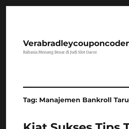
Verabradleycouponcode
Rahasia Menang Besar di Judi Slot Gacor
Tag:
Manajemen Bankroll Tar
Kiat Sukses Tips 