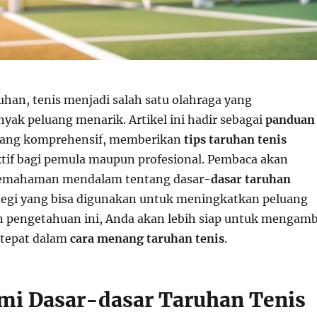
uhan, tenis menjadi salah satu olahraga yang
ak peluang menarik. Artikel ini hadir sebagai
panduan
ang komprehensif, memberikan
tips taruhan tenis
tif bagi pemula maupun profesional. Pembaca akan
emahaman mendalam tentang dasar-
dasar taruhan
rategi yang bisa digunakan untuk meningkatkan peluang
pengetahuan ini, Anda akan lebih siap untuk mengamb
 tepat dalam
cara menang taruhan tenis
.
i Dasar-dasar Taruhan Tenis