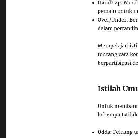
Handicap: Membe
pemain untuk m
Over/Under: Ber
dalam pertandin
Mempelajari ist
tentang cara ke
berpartisipasi d
Istilah Um
Untuk membantu 
beberapa
Istila
Odds
: Peluang 