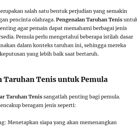
erupakan salah satu bentuk perjudian yang semakin
ngan pencinta olahraga.
Pengenalan Taruhan Tenis
untu
enting agar pemain dapat memahami berbagai jenis
rsedia. Pemula perlu mengetahui beberapa istilah dasar
unakan dalam konteks taruhan ini, sehingga mereka
eputusan yang lebih baik saat bertaruh.
 Taruhan Tenis untuk Pemula
ar Taruhan Tenis
sangatlah penting bagi pemula.
encakup beragam jenis seperti:
ng: Menetapkan siapa yang akan memenangkan