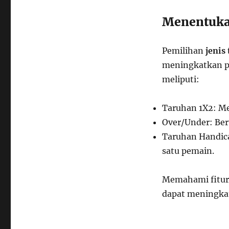
Menentukan
Pemilihan
jenis
meningkatkan p
meliputi:
Taruhan 1X2: M
Over/Under: Bert
Taruhan Handic
satu pemain.
Memahami fitur
dapat meningkat