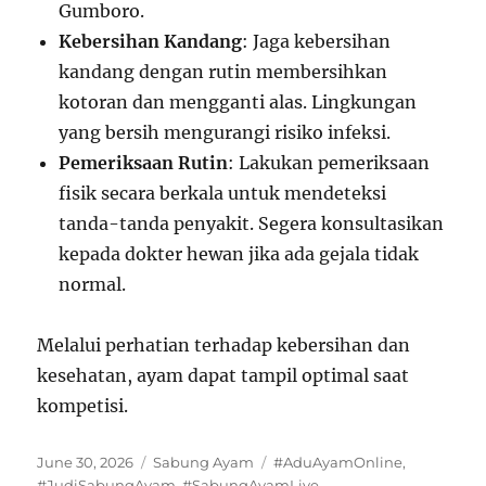
Gumboro.
Kebersihan Kandang
: Jaga kebersihan
kandang dengan rutin membersihkan
kotoran dan mengganti alas. Lingkungan
yang bersih mengurangi risiko infeksi.
Pemeriksaan Rutin
: Lakukan pemeriksaan
fisik secara berkala untuk mendeteksi
tanda-tanda penyakit. Segera konsultasikan
kepada dokter hewan jika ada gejala tidak
normal.
Melalui perhatian terhadap kebersihan dan
kesehatan, ayam dapat tampil optimal saat
kompetisi.
Posted
Categories
Tags
June 30, 2026
Sabung Ayam
#AduAyamOnline
,
on
#JudiSabungAyam
,
#SabungAyamLive
,