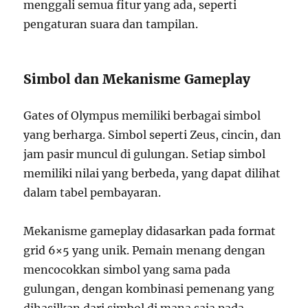
menggali semua fitur yang ada, seperti
pengaturan suara dan tampilan.
Simbol dan Mekanisme Gameplay
Gates of Olympus memiliki berbagai simbol
yang berharga. Simbol seperti Zeus, cincin, dan
jam pasir muncul di gulungan. Setiap simbol
memiliki nilai yang berbeda, yang dapat dilihat
dalam tabel pembayaran.
Mekanisme gameplay didasarkan pada format
grid 6×5 yang unik. Pemain menang dengan
mencocokkan simbol yang sama pada
gulungan, dengan kombinasi pemenang yang
dihasilkan dari simbol di mana saja pada