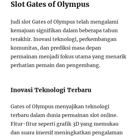
Slot Gates of Olympus
Judi slot Gates of Olympus telah mengalami
kemajuan signifikan dalam beberapa tahun
terakhir. Inovasi teknologi, perkembangan
komunitas, dan prediksi masa depan
permainan menjadi fokus utama yang menarik
perhatian pemain dan pengembang.
Inovasi Teknologi Terbaru
Gates of Olympus menyajikan teknologi
terbaru dalam dunia permainan slot online.
Fitur-fitur seperti grafik 3D yang memukau
dan suara imersif meningkatkan pengalaman