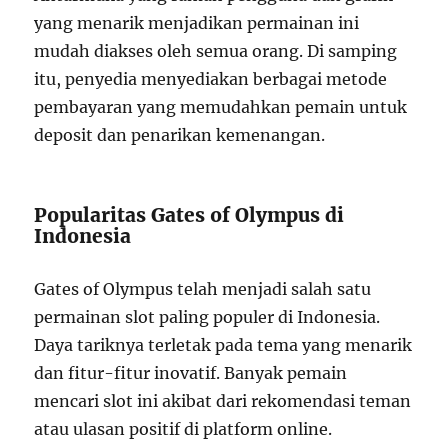
yang menarik menjadikan permainan ini
mudah diakses oleh semua orang. Di samping
itu, penyedia menyediakan berbagai metode
pembayaran yang memudahkan pemain untuk
deposit dan penarikan kemenangan.
Popularitas Gates of Olympus di
Indonesia
Gates of Olympus telah menjadi salah satu
permainan slot paling populer di Indonesia.
Daya tariknya terletak pada tema yang menarik
dan fitur-fitur inovatif. Banyak pemain
mencari slot ini akibat dari rekomendasi teman
atau ulasan positif di platform online.