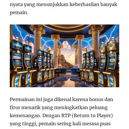
nyata yang menunjukkan keberhasilan banyak
pemain.
Permainan ini juga dikenal karena bonus dan
fitur menarik yang meningkatkan peluang
kemenangan. Dengan RTP (Return to Player)
yang tinggi, pemain sering kali merasa puas