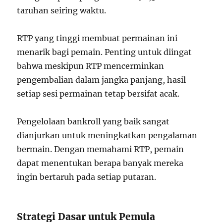
taruhan seiring waktu.
RTP yang tinggi membuat permainan ini
menarik bagi pemain. Penting untuk diingat
bahwa meskipun RTP mencerminkan
pengembalian dalam jangka panjang, hasil
setiap sesi permainan tetap bersifat acak.
Pengelolaan bankroll yang baik sangat
dianjurkan untuk meningkatkan pengalaman
bermain. Dengan memahami RTP, pemain
dapat menentukan berapa banyak mereka
ingin bertaruh pada setiap putaran.
Strategi Dasar untuk Pemula