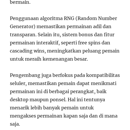
bermain.
Penggunaan algoritma RNG (Random Number
Generator) memastikan permainan adil dan
transparan. Selain itu, sistem bonus dan fitur
permainan interaktif, seperti free spins dan
cascading wins, meningkatkan peluang pemain
untuk meraih kemenangan besar.
Pengembang juga berfokus pada kompatibilitas
seluler, memastikan pemain dapat menikmati
permainan ini di berbagai perangkat, baik
desktop maupun ponsel. Hal ini tentunya
menarik lebih banyak pemain untuk
mengakses permainan kapan saja dan di mana
saja.