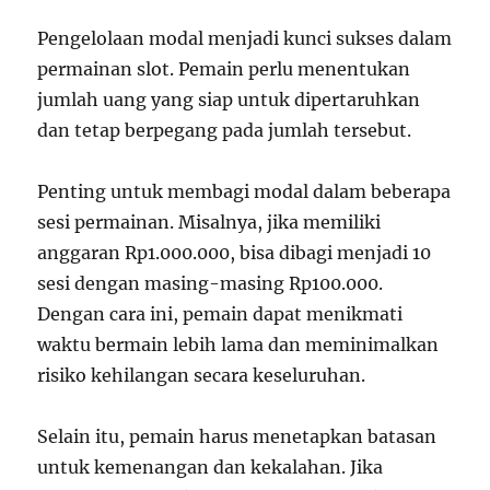
Pengelolaan modal menjadi kunci sukses dalam
permainan slot. Pemain perlu menentukan
jumlah uang yang siap untuk dipertaruhkan
dan tetap berpegang pada jumlah tersebut.
Penting untuk membagi modal dalam beberapa
sesi permainan. Misalnya, jika memiliki
anggaran Rp1.000.000, bisa dibagi menjadi 10
sesi dengan masing-masing Rp100.000.
Dengan cara ini, pemain dapat menikmati
waktu bermain lebih lama dan meminimalkan
risiko kehilangan secara keseluruhan.
Selain itu, pemain harus menetapkan batasan
untuk kemenangan dan kekalahan. Jika