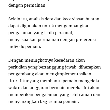
dengan permainan.
Selain itu, analisis data dan kecerdasan buatan
dapat digunakan untuk mengembangkan
pengalaman yang lebih personal,
menyesuaikan permainan dengan preferensi
individu pemain.
Dengan meningkatnya kesadaran akan
perjudian yang bertanggung jawab, diharapkan
pengembang akan mengimplementasikan
fitur-fitur yang membantu pemain mengelola
waktu dan anggaran bermain mereka. Ini akan
memberikan pengalaman yang lebih aman dan
menyenangkan bagi semua pemain.