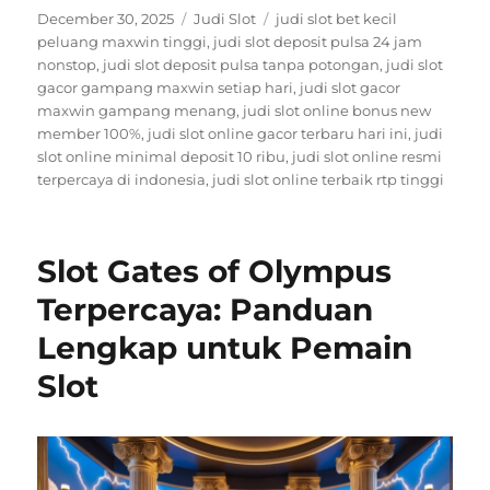
Posted
Categories
Tags
December 30, 2025
Judi Slot
judi slot bet kecil
on
peluang maxwin tinggi
,
judi slot deposit pulsa 24 jam
nonstop
,
judi slot deposit pulsa tanpa potongan
,
judi slot
gacor gampang maxwin setiap hari
,
judi slot gacor
maxwin gampang menang
,
judi slot online bonus new
member 100%
,
judi slot online gacor terbaru hari ini
,
judi
slot online minimal deposit 10 ribu
,
judi slot online resmi
terpercaya di indonesia
,
judi slot online terbaik rtp tinggi
Slot Gates of Olympus
Terpercaya: Panduan
Lengkap untuk Pemain
Slot