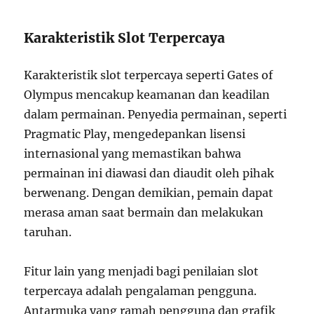
Karakteristik Slot Terpercaya
Karakteristik slot terpercaya seperti Gates of
Olympus mencakup keamanan dan keadilan
dalam permainan. Penyedia permainan, seperti
Pragmatic Play, mengedepankan lisensi
internasional yang memastikan bahwa
permainan ini diawasi dan diaudit oleh pihak
berwenang. Dengan demikian, pemain dapat
merasa aman saat bermain dan melakukan
taruhan.
Fitur lain yang menjadi bagi penilaian slot
terpercaya adalah pengalaman pengguna.
Antarmuka yang ramah pengguna dan grafik