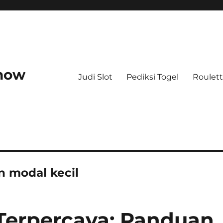
now
Judi Slot
Pediksi Togel
Roulet
n modal kecil
 Terpercaya: Panduan