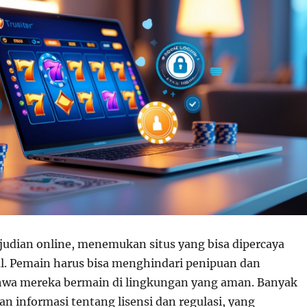
judian online, menemukan situs yang bisa dipercaya
al. Pemain harus bisa menghindari penipuan dan
wa mereka bermain di lingkungan yang aman. Banyak
n informasi tentang lisensi dan regulasi, yang