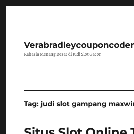
Verabradleycouponcode
Rahasia Menang Besar di Judi Slot Gacor
Tag:
judi slot gampang maxwi
Situs Slot Online