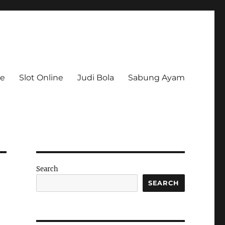
te
Slot Online
Judi Bola
Sabung Ayam
Search
SEARCH