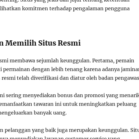
ihatkan komitmen terhadap pengalaman pengguna
 Memilih Situs Resmi
resmi membawa sejumlah keunggulan. Pertama, pemain
i permainan dengan lebih tenang karena adanya jamina
resmi telah diverifikasi dan diatur oleh badan pengawas
smi sering menyediakan bonus dan promosi yang menarik
emanfaatkan tawaran ini untuk meningkatkan peluang
engeluarkan banyak uang.
n pelanggan yang baik juga merupakan keunggulan. Sit
anya menyediakan layanan customer service yang