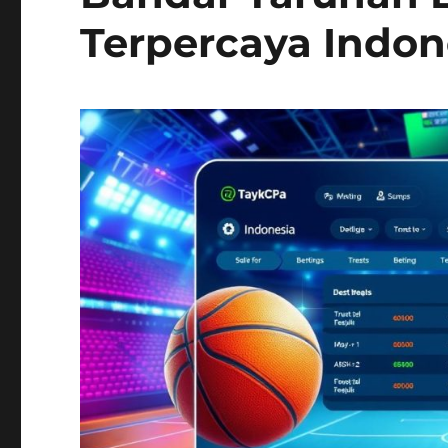
Terpercaya Indon