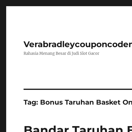
Verabradleycouponcode
Rahasia Menang Besar di Judi Slot Gacor
Tag:
Bonus Taruhan Basket On
Bandar Taruhan 