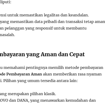
iputi:
ensi untuk memastikan legalitas dan keandalan.
yang memastikan data pribadi dan transaksi tetap aman
nan pelanggan yang responsif untuk membantu
masalah.
mbayaran yang Aman dan Cepat
rlu memahami pentingnya memilih metode pembayaran
ode Pembayaran Aman
akan memberikan rasa nyaman
i. Pilihan yang umum tersedia antara lain:
yang merupakan pilihan klasik.
ti OVO dan DANA, yang menawarkan kemudahan dan