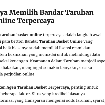
ya Memilih Bandar Taruhan
nline Terpercaya
taruhan basket online
terpercaya adalah langkah awal
i para bettor.
Bandar Taruhan Basket Online
yang
i baik biasanya sudah memiliki lisensi resmi dan
tem keamanan yang memadai untuk melindungi data
nsaksi keuangan.
Keamanan dalam Taruhan
menjadi asp
t diabaikan, mengingat semakin banyaknya risiko
a perjudian online.
kan
Agen Taruhan Basket Terpercaya
, penting untuk
eberapa faktor. Situs yang kredibel biasanya
ormasi yang transparan mengenai odds taruhan, syarat