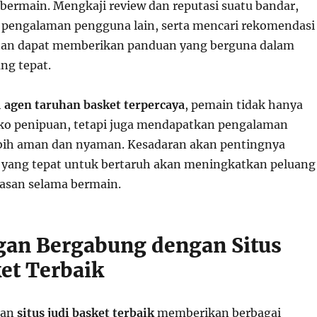
 bermain. Mengkaji review dan reputasi suatu bandar,
pengalaman pengguna lain, serta mencari rekomendasi
uhan dapat memberikan panduan yang berguna dalam
ng tepat.
h
agen taruhan basket terpercaya
, pemain tidak hanya
ko penipuan, tetapi juga mendapatkan pengalaman
ebih aman dan nyaman. Kesadaran akan pentingnya
 yang tepat untuk bertaruh akan meningkatkan peluang
asan selama bermain.
an Bergabung dengan Situs
ket Terbaik
gan
situs judi basket terbaik
memberikan berbagai