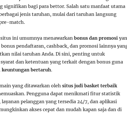
 signifikan bagi para bettor. Salah satu manfaat utama
berbagai jenis taruhan, mulai dari taruhan langsung
 pre-match.
us-situs ini umumnya menawarkan
bonus dan promosi
ya
i bonus pendaftaran, cashback, dan promosi lainnya yan
kan nilai taruhan Anda. Di sini, penting untuk
yarat dan ketentuan yang terkait dengan bonus guna
n
keuntungan bertaruh
.
main yang ditawarkan oleh
situs judi basket terbaik
memuaskan. Pengguna dapat menikmati fitur statistik
layanan pelanggan yang tersedia 24/7, dan aplikasi
mungkinkan akses cepat dan mudah kapan saja dan di