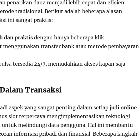
an penarikan dana menjadi lebih cepat dan efisien
tode tradisional. Berikut adalah beberapa alasan
i ini sangat praktis:
h dan praktis
dengan hanya beberapa klik.
ot menggunakan transfer bank atau metode pembayaran
 pulsa tersedia 24/7, memudahkan akses kapan saja.
Dalam Transaksi
di aspek yang sangat penting dalam setiap
judi online
itus slot terpercaya mengimplementasikan teknologi
h untuk melindungi data pengguna. Hal ini membantu
ran informasi pribadi dan finansial. Beberapa langkah