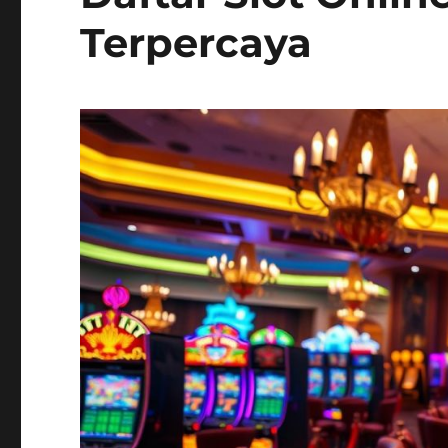
Terpercaya