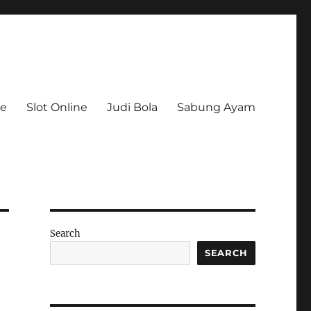
te
Slot Online
Judi Bola
Sabung Ayam
Search
SEARCH