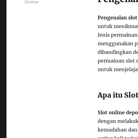
Online
Pengenalan slot
untuk menikmati
Jenis permaina
menggunakan pul
dibandingkan de
permainan slot 
untuk menjelaja
Apa itu Slo
Slot online depo
dengan melakuk
kemudahan dan 