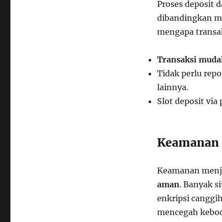
Proses deposit d
dibandingkan me
mengapa transaks
Transaksi muda
Tidak perlu rep
lainnya.
Slot deposit via
Keamanan 
Keamanan menja
aman
. Banyak s
enkripsi canggi
mencegah keboco