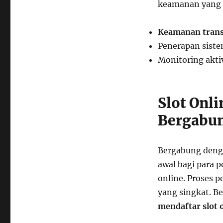
keamanan yang 
Keamanan transa
Penerapan siste
Monitoring akti
Slot Onli
Bergabu
Bergabung den
awal bagi para 
online. Proses
yang singkat. 
mendaftar slot 