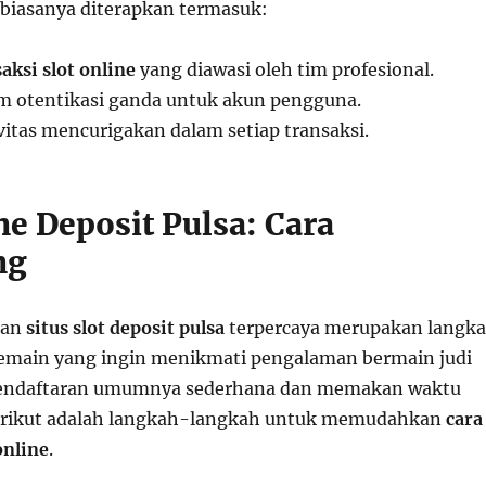
biasanya diterapkan termasuk:
ksi slot online
yang diawasi oleh tim profesional.
m otentikasi ganda untuk akun pengguna.
vitas mencurigakan dalam setiap transaksi.
ne Deposit Pulsa: Cara
ng
gan
situs slot deposit pulsa
terpercaya merupakan langk
pemain yang ingin menikmati pengalaman bermain judi
 pendaftaran umumnya sederhana dan memakan waktu
Berikut adalah langkah-langkah untuk memudahkan
cara
online
.