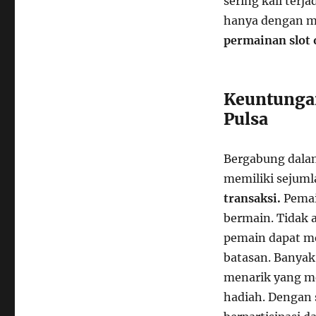
sering kali terj
hanya dengan m
permainan slot 
Keuntungan
Pulsa
Bergabung dalam
memiliki sejuml
transaksi.
Pemai
bermain. Tidak 
pemain dapat m
batasan. Banyak
menarik yang m
hadiah. Dengan 