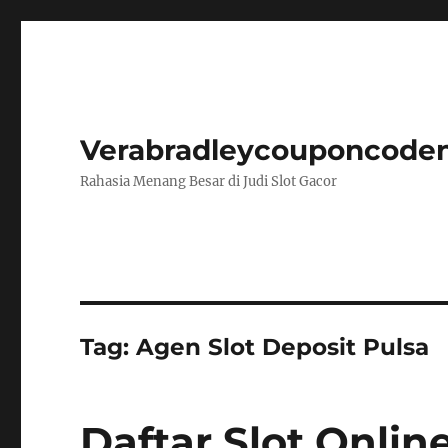
Verabradleycouponcode
Rahasia Menang Besar di Judi Slot Gacor
Tag:
Agen Slot Deposit Pulsa
Daftar Slot Onlin