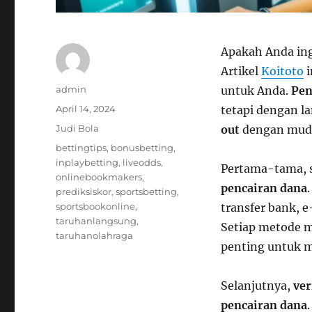
Apakah Anda in
Artikel
Koitoto
i
Author
admin
untuk Anda.
Pen
Posted
April 14, 2024
tetapi dengan 
on
Categories
Judi Bola
out
dengan muda
Tags
bettingtips
,
bonusbetting
,
inplaybetting
,
liveodds
,
Pertama-tama, s
onlinebookmakers
,
pencairan dana
prediksiskor
,
sportsbetting
,
sportsbookonline
,
transfer bank, e
taruhanlangsung
,
Setiap metode m
taruhanolahraga
penting untuk 
Selanjutnya,
ver
pencairan dana