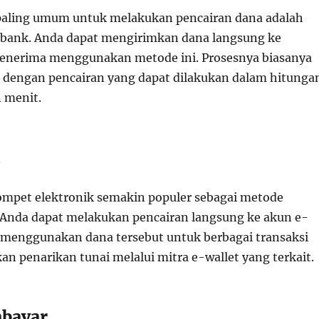
 paling umum untuk melakukan pencairan dana adalah
r bank. Anda dapat mengirimkan dana langsung ke
penerima menggunakan metode ini. Prosesnya biasanya
 dengan pencairan yang dapat dilakukan dalam hitunga
 menit.
ompet elektronik semakin populer sebagai metode
 Anda dapat melakukan pencairan langsung ke akun e-
 menggunakan dana tersebut untuk berbagai transaksi
an penarikan tunai melalui mitra e-wallet yang terkait.
abayar