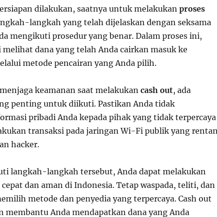
ersiapan dilakukan, saatnya untuk melakukan
proses
 langkah-langkah yang telah dijelaskan dengan seksama
da mengikuti prosedur yang benar. Dalam proses ini,
 melihat dana yang telah Anda cairkan masuk ke
elalui metode pencairan yang Anda pilih.
k menjaga keamanan saat melakukan
cash out
, ada
ng penting untuk diikuti. Pastikan Anda tidak
rmasi pribadi Anda kepada pihak yang tidak terpercaya
akukan transaksi pada jaringan Wi-Fi publik yang renta
an hacker.
ti langkah-langkah tersebut, Anda dapat melakukan
cepat dan aman di Indonesia. Tetap waspada, teliti, dan
emilih metode dan penyedia yang terpercaya. Cash out
an membantu Anda mendapatkan dana yang Anda