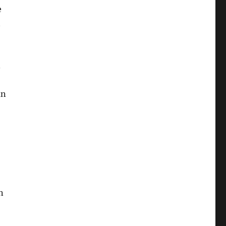
e
i
.
an
n