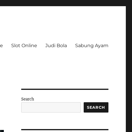
te
Slot Online
Judi Bola
Sabung Ayam
Search
SEARCH