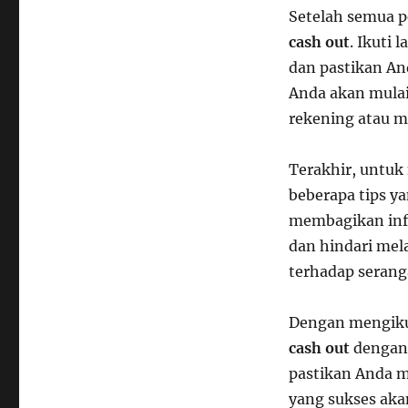
Setelah semua p
cash out
. Ikuti
dan pastikan An
Anda akan mulai
rekening atau m
Terakhir, untu
beberapa tips ya
membagikan info
dan hindari mel
terhadap serang
Dengan mengiku
cash out
dengan 
pastikan Anda m
yang sukses ak