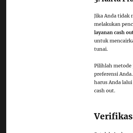
Jika Anda tidak
melakukan penca
layanan cash ou
untuk mencairk
tunai.
Pilihlah metode
preferensi Anda
harus Anda lalu
cash out.
Verifikas