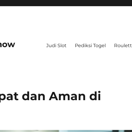
now
Judi Slot
Pediksi Togel
Roulet
pat dan Aman di